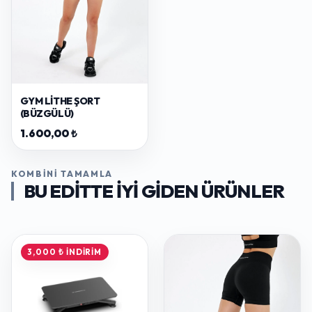
GYM LITHE ŞORT
(BÜZGÜLÜ)
1.600,00 ₺
KOMBINI TAMAMLA
BU EDITTE IYI GIDEN ÜRÜNLER
3,000 ₺ İNDIRIM