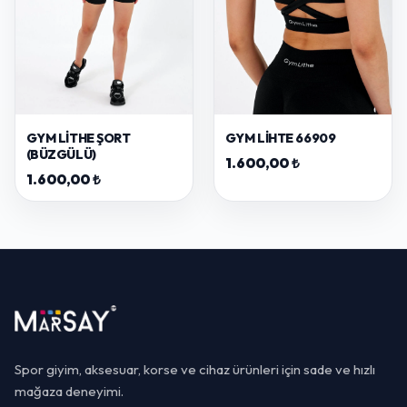
GYM LITHE ŞORT
GYM LIHTE 66909
(BÜZGÜLÜ)
1.600,00 ₺
1.600,00 ₺
Spor giyim, aksesuar, korse ve cihaz ürünleri için sade ve hızlı
mağaza deneyimi.