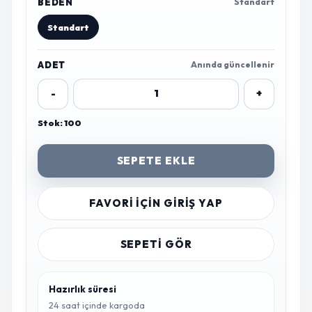
BEDEN
Standart
Standart
ADET
Anında güncellenir
-
+
Stok: 100
SEPETE EKLE
FAVORI IÇIN GIRIŞ YAP
SEPETI GÖR
Hazırlık süresi
24 saat içinde kargoda