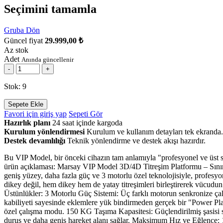
Seçimini tamamla
Gruba Dön
Güncel fiyat
29.999,00 ₺
Az stok
Adet
Anında güncellenir
-
+
Stok: 9
Sepete Ekle
Favori için giriş yap
Sepeti Gör
Hazırlık planı
24 saat içinde kargoda
Kurulum yönlendirmesi
Kurulum ve kullanım detayları tek ekranda.
Destek devamlılığı
Teknik yönlendirme ve destek akışı hazırdır.
Bu VIP Model, bir önceki cihazın tam anlamıyla "profesyonel ve üst se
ürün açıklaması: Marsay VIP Model 3D/4D Titreşim Platformu – Sınırla
geniş yüzey, daha fazla güç ve 3 motorlu özel teknolojisiyle, profes
dikey değil, hem dikey hem de yatay titreşimleri birleştirerek vücudu
Üstünlükler: 3 Motorlu Güç Sistemi: Üç farklı motorun senkronize çalı
kabiliyeti sayesinde eklemlere yük bindirmeden gerçek bir "Power Plat
özel çalışma modu. 150 KG Taşıma Kapasitesi: Güçlendirilmiş şasisi sa
duruş ve daha geniş hareket alanı sağlar. Maksimum Hız ve Eğlence: 1