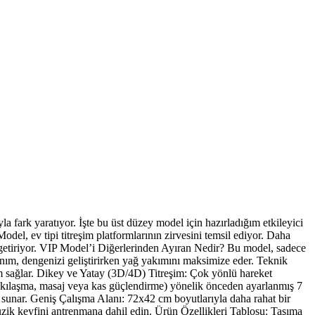
fark yaratıyor. İşte bu üst düzey model için hazırladığım etkileyici
l, ev tipi titreşim platformlarının zirvesini temsil ediyor. Daha
 getiriyor. VIP Model’i Diğerlerinden Ayıran Nedir? Bu model, sadece
ınım, dengenizi geliştirirken yağ yakımını maksimize eder. Teknik
im sağlar. Dikey ve Yatay (3D/4D) Titreşim: Çok yönlü hareket
 sıkılaşma, masaj veya kas güçlendirme) yönelik önceden ayarlanmış 7
e sunar. Geniş Çalışma Alanı: 72x42 cm boyutlarıyla daha rahat bir
zik keyfini antrenmana dahil edin. Ürün Özellikleri Tablosu: Taşıma