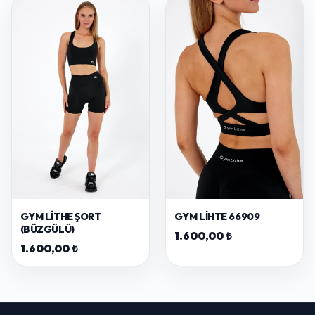
GYM LITHE ŞORT
GYM LIHTE 66909
(BÜZGÜLÜ)
1.600,00 ₺
1.600,00 ₺