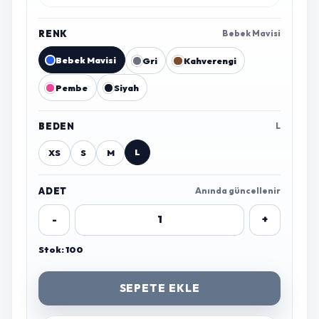
RENK
Bebek Mavisi
Bebek Mavisi
Gri
Kahverengi
Pembe
Siyah
BEDEN
L
L
XS
S
M
ADET
Anında güncellenir
-
+
Stok: 100
SEPETE EKLE