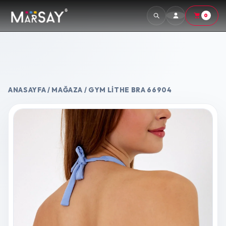
0
ANASAYFA
/
MAĞAZA
/ GYM LITHE BRA 66904