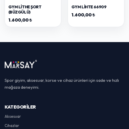
GYM LITHE ŞORT
GYM LIHTE 66909
(BÜZGÜLÜ)
1.600,00 ₺
1.600,00 ₺
Spor giyim, aksesuar, korse ve cihaz ürünleri için sade ve hızlı
mağaza deneyimi.
KATEGORILER
Aksesuar
Cihazlar