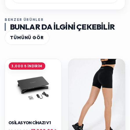
BENZER ÜRÜNLER
BUNLAR DA ILGINI ÇEKEBILIR
TÜMÜNÜ GÖR
3,000 ₺ İNDIRIM
OSILASYON CIHAZI V1