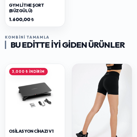
GYM LITHE ŞORT
(BÜZGÜLÜ)
1.600,00 ₺
KOMBINI TAMAMLA
BU EDITTE IYI GIDEN ÜRÜNLER
3,000 ₺ İNDIRIM
OSILASYON CIHAZI V1