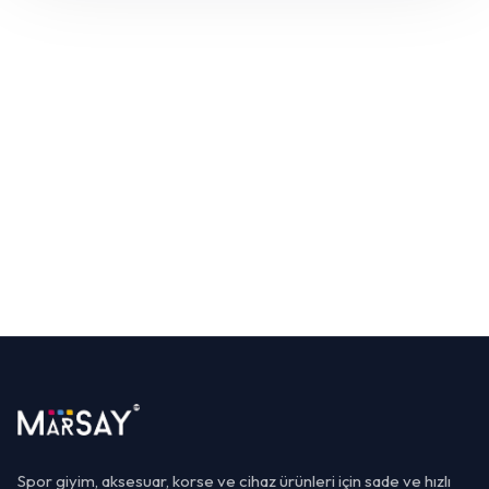
Spor giyim, aksesuar, korse ve cihaz ürünleri için sade ve hızlı