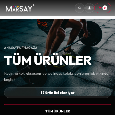
0
ANASAYFA
/ MAĞAZA
TÜM ÜRÜNLER
Kadın, erkek, aksesuar ve wellness koleksiyonlarını tek vitrinde
keşfet.
17 ürün listeleniyor
TÜM ÜRÜNLER