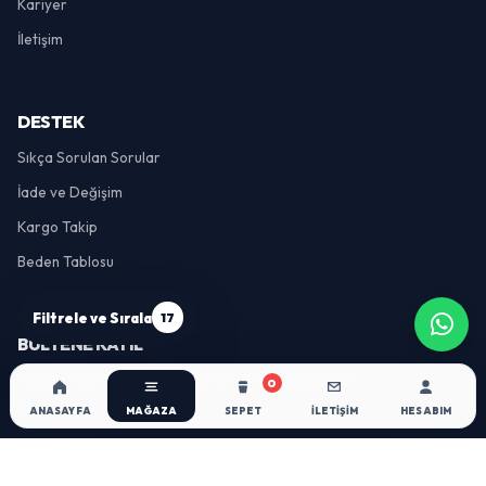
Kariyer
İletişim
DESTEK
Sıkça Sorulan Sorular
İade ve Değişim
Kargo Takip
Beden Tablosu
17
Filtrele ve Sırala
BÜLTENE KATIL
Yeni koleksiyon ve indirimlerden ilk sen haberdar
0
ol.
ANASAYFA
MAĞAZA
SEPET
İLETIŞIM
HESABIM